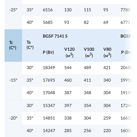
-25°
35°
6516
130
115
95
7780
40°
5685
93
82
69
6771
BGSF 7141 S
BGSF 72
Ta
Tc
(C°)
(C°)
V120
V100
V80
P (Вт)
P (Вт)
3
3
3
(м
)
(м
)
(м
)
30°
18349
544
489
421
20688
-15°
35°
17695
460
411
340
19951
40°
17048
387
348
304
19195
30°
15347
397
354
304
17246
-20°
35°
14851
338
304
259
16651
40°
14247
285
256
220
16003