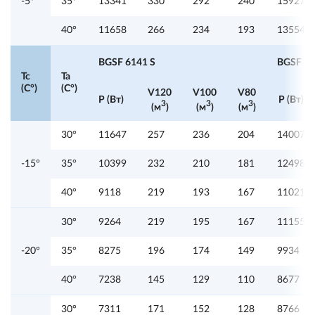
-5°
35°
13341
330
292
240
15927
40°
11658
266
234
193
13554
BGSF 6141 S
BGSF 62
Tc
Ta
(C°)
(C°)
V120
V100
V80
P (Вт)
P (Вт)
3
3
3
(м
)
(м
)
(м
)
30°
11647
257
236
204
14007
-15°
35°
10399
232
210
181
12498
40°
9118
219
193
167
11021
30°
9264
219
195
167
11155
-20°
35°
8275
196
174
149
9934
40°
7238
145
129
110
8677
30°
7311
171
152
128
8766