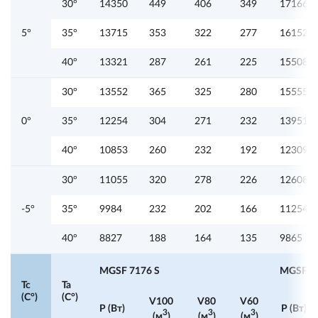
30°
14350
449
406
349
17166
5°
35°
13715
353
322
277
16152
40°
13321
287
261
225
15508
30°
13552
365
325
280
15555
0°
35°
12254
304
271
232
13951
40°
10853
260
232
192
12309
30°
11055
320
278
226
12608
-5°
35°
9984
232
202
166
11254
40°
8827
188
164
135
9865
MGSF 7176 S
MGSF 7
Tc
Ta
(C°)
(C°)
V100
V80
V60
P (Вт)
P (Вт)
3
3
3
(м
)
(м
)
(м
)