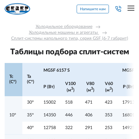
Напишите нам
Холодильное оборудование
→
Холодильные машины и агрегаты 
→
Сплит-системы напольного типа, серия GSF (6-7 габарит)
Таблицы подбора сплит-систем
MGSF 6157 S
MGSF 6
Tc
Ta
(C°)
(C°)
V100
V80
V60
P (Вт)
P (Вт)
3
3
3
(м
)
(м
)
(м
)
30°
15002
518
471
423
17913
10°
35°
14350
446
406
353
16801
40°
12758
322
291
253
14925