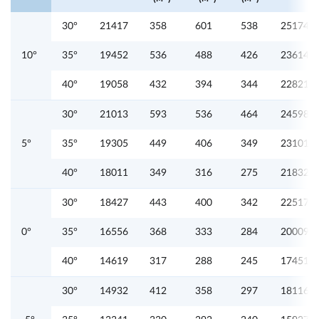
30°
21417
358
601
538
25174
10°
35°
19452
536
488
426
23614
40°
19058
432
394
344
22821
30°
21013
593
536
464
24598
5°
35°
19305
449
406
349
23101
40°
18011
349
316
275
21832
30°
18427
443
400
342
22517
0°
35°
16556
368
333
284
20009
40°
14619
317
288
245
17451
30°
14932
412
358
297
18116