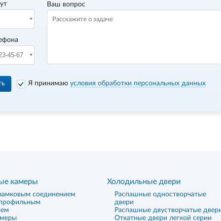
вут
Ваш вопрос
ефона
ть
Я принимаю
условия обработки персональных данных
ые камеры
Холодильные двери
замковым соединением
Распашные одностворчатые
 профильным
двери
ием
Распашные двустворчатые двер
амеры
Откатные двери легкой серии