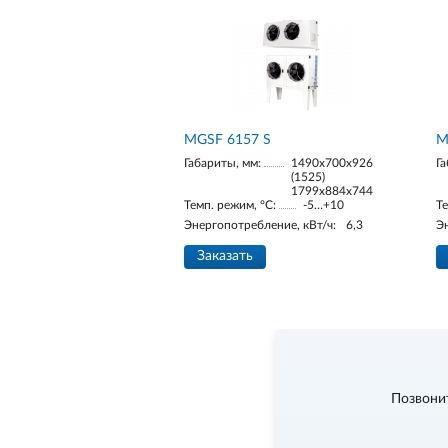
МGSF 6157 S
М
Габариты, мм:
1490х700х926
Га
(1525)
1799х884х744
Темп. режим, °С:
-5…+10
Те
Энергопотребление, кВт/ч:
6,3
Э
Заказать
Позвони