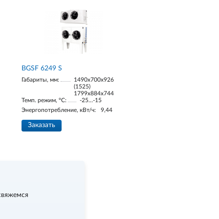
BGSF 6249 S
Габариты, мм:
1490х700х926
(1525)
1799х884х744
Темп. режим, °С:
-25…-15
Энергопотребление, кВт/ч:
9,44
Заказать
свяжемся