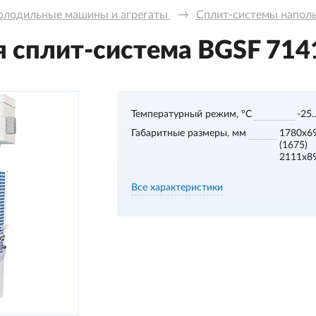
олодильные машины и агрегаты 
→
Сплит-системы напольн
 сплит-система BGSF 7141 
Температурный режим, °С
-25
Габаритные размеры, мм
1780х6
(1675)
2111х8
Все характеристики