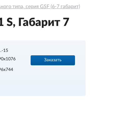
ого типа, серия GSF (6-7 габарит)
S, Габарит 7
…-15
90х1076
Заказать
96х744