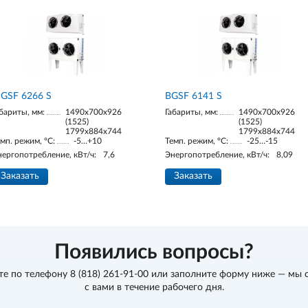
GSF 6266 S
BGSF 6141 S
бариты, мм:
1490х700х926
Габариты, мм:
1490х700х926
(1525)
(1525)
1799х884х744
1799х884х744
мп. режим, °С:
-5…+10
Темп. режим, °С:
-25…-15
нергопотребление, кВт/ч:
7,6
Энергопотребление, кВт/ч:
8,09
Заказать
Заказать
Появились вопросы?
те по телефону
8 (818) 261-91-00
или заполните форму ниже — мы 
с вами в течение рабочего дня.