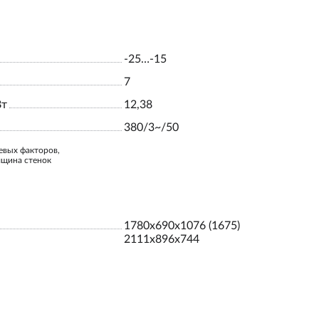
-25…-15
7
Вт
12,38
380/3~/50
евых факторов,
лщина стенок
1780х690х1076 (1675)
2111х896х744