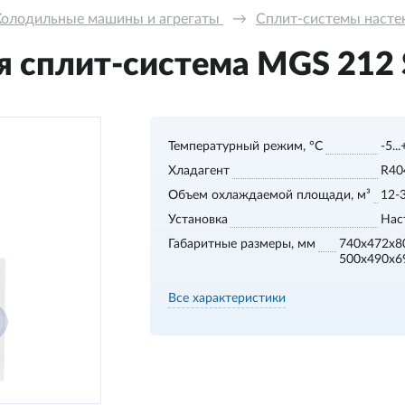
Холодильные машины и агрегаты 
→
Сплит-системы настенн
 сплит-система MGS 212 S,
Температурный режим, °С
-5..
Хладагент
R40
Объем охлаждаемой площади, м³
12-
Установка
Нас
Габаритные размеры, мм
740x472x8
500x490x6
Все характеристики