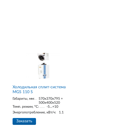
Холодильная сплит-система
MGS 110 S
Габариты, мм:
570x370x795 +
500x400x520
Темп. режим, °С:
-5...+10
Энергопотребление, кВт/ч:
1.1
Заказать