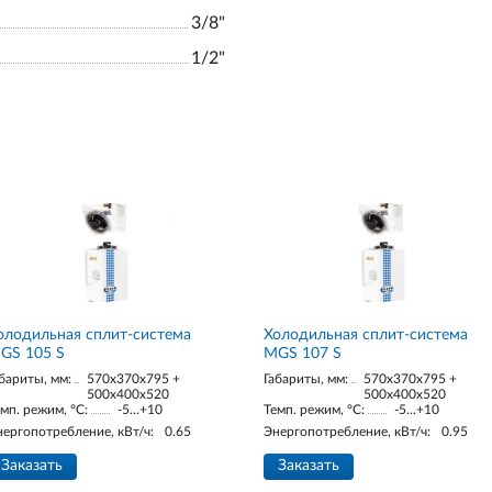
3/8"
1/2"
олодильная сплит-система
Холодильная сплит-система
GS 105 S
MGS 107 S
бариты, мм:
570x370x795 +
Габариты, мм:
570x370x795 +
500x400x520
500x400x520
мп. режим, °С:
-5...+10
Темп. режим, °С:
-5...+10
нергопотребление, кВт/ч:
0.65
Энергопотребление, кВт/ч:
0.95
Заказать
Заказать