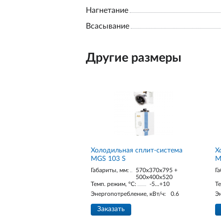
Нагнетание
Всасывание
Другие размеры
Холодильная сплит-система
Х
MGS 103 S
M
Габариты, мм:
570x370x795 +
Га
500x400x520
Темп. режим, °С:
-5...+10
Те
Энергопотребление, кВт/ч:
0.6
Э
Заказать