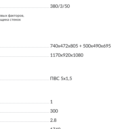
380/3/50
евых факторов,
лщина стенок
740x472x805 + 500x490x695
1170x920x1080
ПВС 5х1,5
1
300
2.8