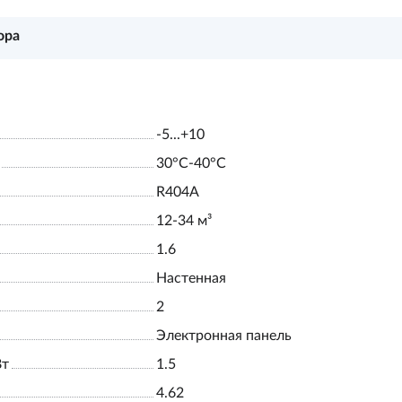
ора
-5...+10
30°С-40°С
R404A
12-34 м³
1.6
Настенная
2
Электронная панель
Вт
1.5
4.62