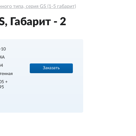
ого типа, серия GS (1-5 габарит)
 Габарит - 2
.+10
4A
34
Заказать
тенная
05 +
95