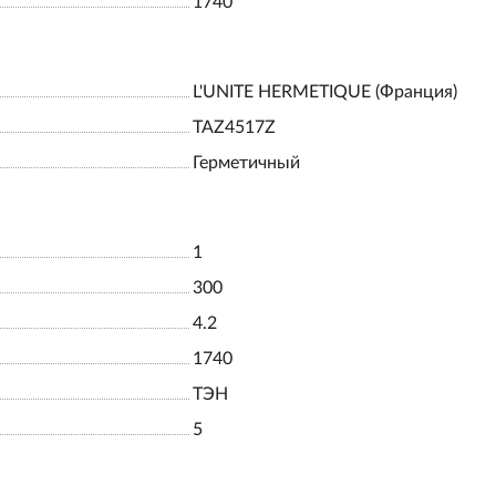
1740
L'UNITE HERMETIQUE (Франция)
TAZ4517Z
Герметичный
1
300
4.2
1740
ТЭН
5