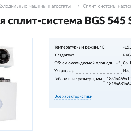
Холодильные машины и агрегаты 
→
Сплит-системы настенн
 сплит-система BGS 545 S,
Температурный режим, °С
-15.
Хладагент
R40
Объем охлаждаемой площади, м³
86-
Установка
Нас
Габаритные размеры, мм
1831x465x1
1819x681x6
Все характеристики