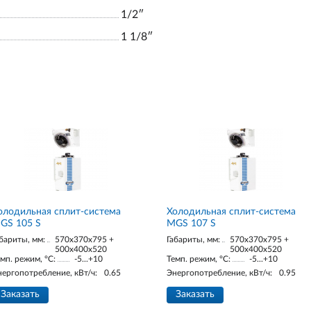
1/2ʺ
1 1/8ʺ
олодильная сплит-система
Холодильная сплит-система
GS 105 S
MGS 107 S
бариты, мм:
570x370x795 +
Габариты, мм:
570x370x795 +
500x400x520
500x400x520
мп. режим, °С:
-5...+10
Темп. режим, °С:
-5...+10
нергопотребление, кВт/ч:
0.65
Энергопотребление, кВт/ч:
0.95
Заказать
Заказать