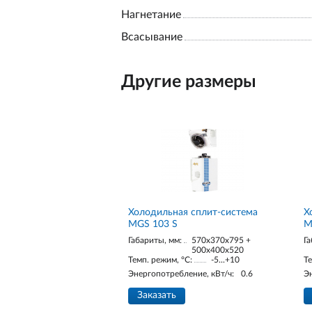
Нагнетание
Всасывание
Другие размеры
Холодильная сплит-система
Х
MGS 103 S
M
Габариты, мм:
570x370x795 +
Га
500x400x520
Темп. режим, °С:
-5...+10
Те
Энергопотребление, кВт/ч:
0.6
Э
Заказать