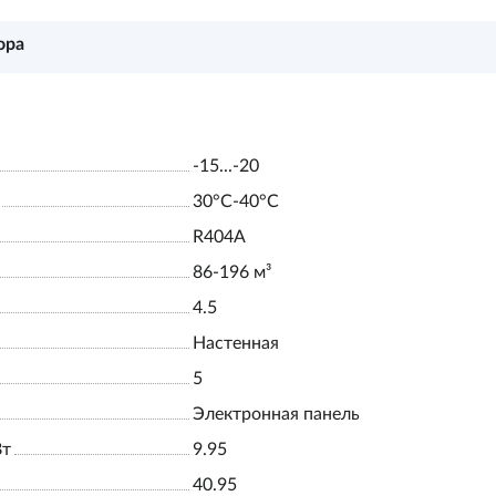
ора
-15...-20
30°С-40°С
R404A
86-196 м³
4.5
Настенная
5
Электронная панель
Вт
9.95
40.95