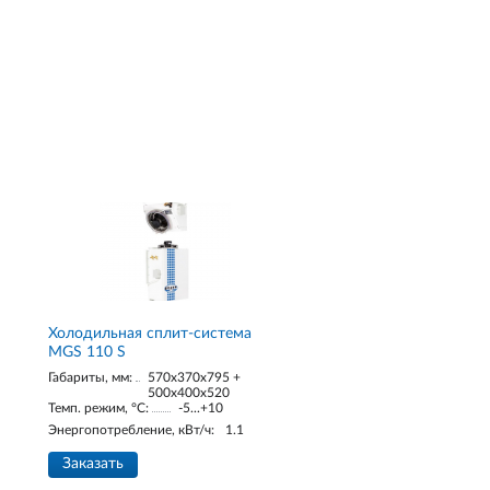
Холодильная сплит-система
MGS 110 S
Габариты, мм:
570x370x795 +
500x400x520
Темп. режим, °С:
-5...+10
Энергопотребление, кВт/ч:
1.1
Заказать