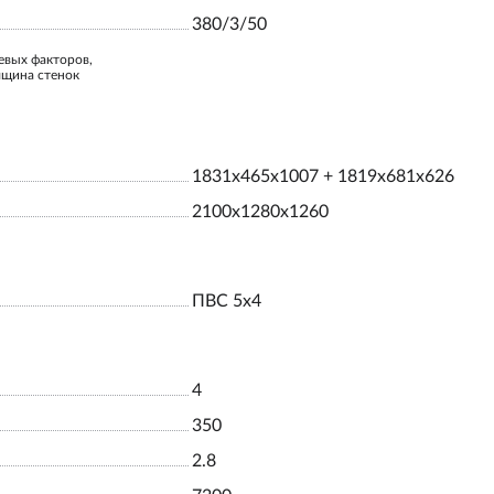
380/3/50
евых факторов,
лщина стенок
1831x465x1007 + 1819x681x626
2100x1280x1260
ПВС 5х4
4
350
2.8