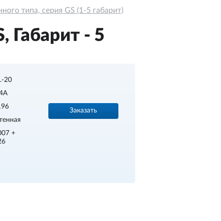
ого типа, серия GS (1-5 габарит)
 Габарит - 5
..-20
4A
196
Заказать
тенная
007 +
26