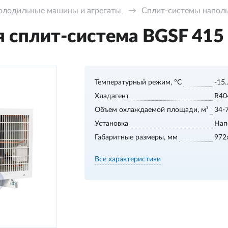
олодильные машины и агрегаты 
→
Сплит-системы напольн
сплит-система BGSF 415 S
Температурный режим, °С
-15.
Хладагент
R40
Объем охлаждаемой площади, м³
34-
Установка
Нап
Габаритные размеры, мм
972
Все характеристики