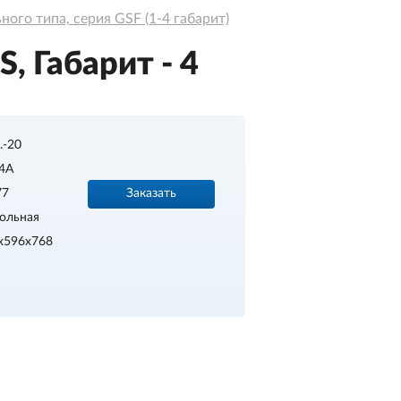
ого типа, серия GSF (1-4 габарит)
, Габарит - 4
..-20
4A
Заказать
77
ольная
x596x768