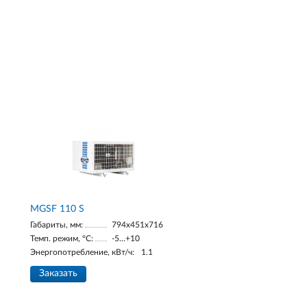
MGSF 110 S
Габариты, мм:
794x451x716
Темп. режим, °С:
-5...+10
Энергопотребление, кВт/ч:
1.1
Заказать