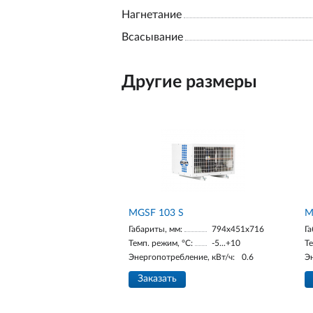
Нагнетание
Всасывание
Другие размеры
MGSF 103 S
М
Габариты, мм:
794x451x716
Га
Темп. режим, °С:
-5...+10
Те
Энергопотребление, кВт/ч:
0.6
Э
Заказать