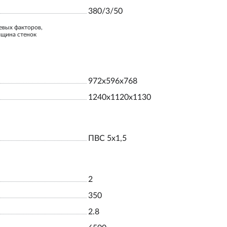
380/3/50
евых факторов,
лщина стенок
972x596x768
1240x1120x1130
ПВС 5х1,5
2
350
2.8