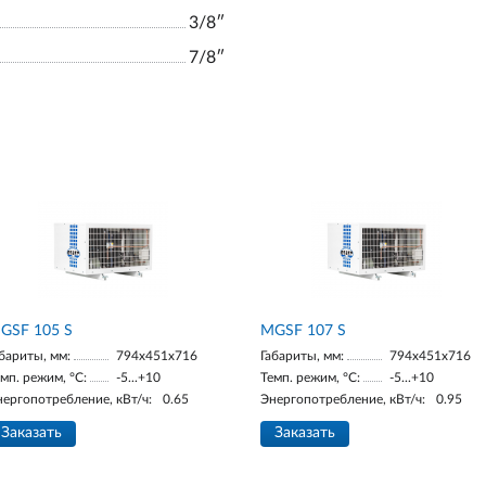
3/8ʺ
7/8ʺ
GSF 105 S
MGSF 107 S
бариты, мм:
794x451x716
Габариты, мм:
794x451x716
мп. режим, °С:
-5...+10
Темп. режим, °С:
-5...+10
нергопотребление, кВт/ч:
0.65
Энергопотребление, кВт/ч:
0.95
Заказать
Заказать