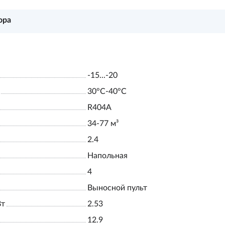
ора
-15...-20
30°С-40°С
R404A
34-77 м³
2.4
Напольная
4
Выносной пульт
Вт
2.53
12.9