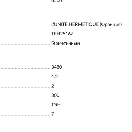
6500
L'UNITE HERMETIQUE (Франция)
TFH2516Z
Герметичный
3480
4.2
2
300
ТЭН
7