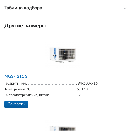
Таблица подбора
Другие размеры
МGSF 211 S
Габариты, мм:
794x500x716
Темп. режим, °С:
-5...+10
Энергопотребление, кВт/ч:
1.2
Заказать