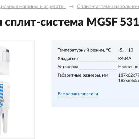
ильные машины и агрегаты 
→
Сплит-системы напольно-на
 сплит-система МGSF 531 S
Температурный режим, °С
-5…+10
Хладагент
R404A
Установка
Напольно
Габаритные размеры, мм
187х62х77
182х68х59
Все характеристики