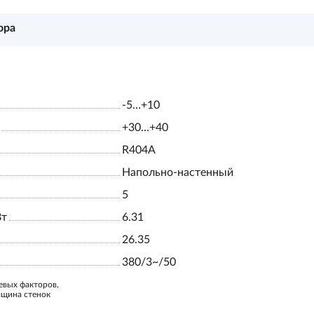
ора
-5…+10
+30…+40
R404A
Напольно-настенный
5
Вт
6.31
26.35
380/3~/50
евых факторов,
лщина стенок