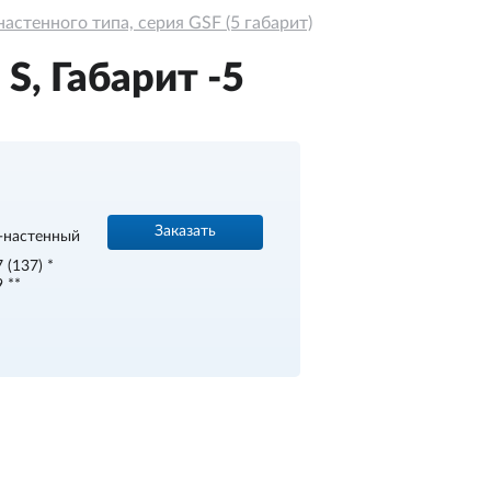
стенного типа, серия GSF (5 габарит)
, Габарит -5
Заказать
-настенный
 (137) *
 **