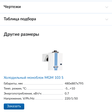
Чертежи
Таблица подбора
Другие размеры
Холодильный моноблок MGM 103 S
Габариты, мм:
480x887x795
Темп. режим, °С:
-5...+10
Энергопотребление, кВт/ч:
0.7
Напряжение, V/Ph/Hz:
220/1/50
Заказать