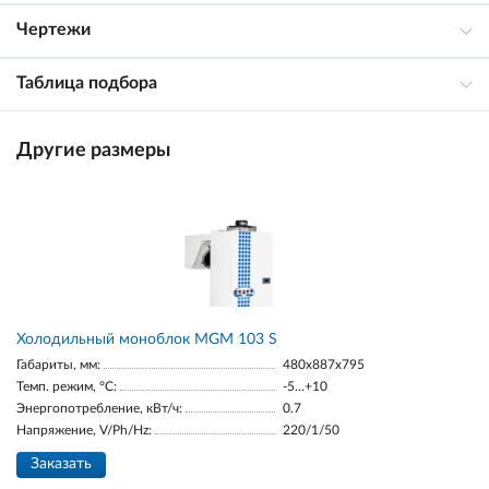
Чертежи
Таблица подбора
Другие размеры
Холодильный моноблок MGM 103 S
Габариты, мм:
480x887x795
Темп. режим, °С:
-5...+10
Энергопотребление, кВт/ч:
0.7
Напряжение, V/Ph/Hz:
220/1/50
Заказать