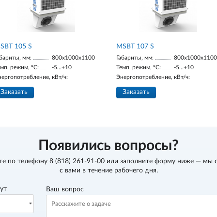
SBT 105 S
MSBT 107 S
бариты, мм:
800х1000х1100
Габариты, мм:
800х1000х1100
мп. режим, °С:
-5…+10
Темп. режим, °С:
-5…+10
нергопотребление, кВт/ч:
Энергопотребление, кВт/ч:
Заказать
Заказать
Появились вопросы?
те по телефону
8 (818) 261-91-00
или заполните форму ниже — мы 
с вами в течение рабочего дня.
вут
Ваш вопрос