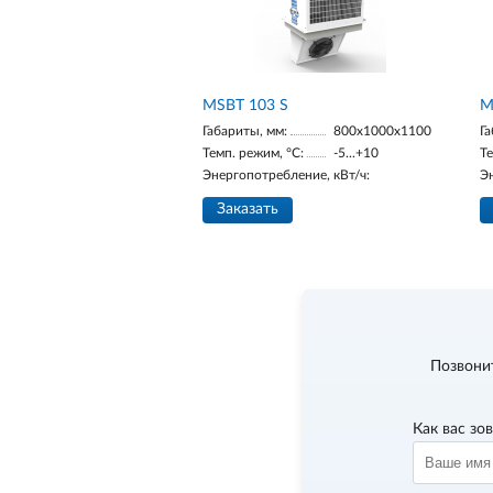
MSBT 103 S
M
Габариты, мм:
800х1000х1100
Га
Темп. режим, °С:
-5...+10
Те
Энергопотребление, кВт/ч:
Э
Заказать
Позвони
Как вас зо