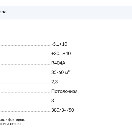
ора
-5...+10
+30…+40
R404A
35-60 м³
2,3
Потолочная
3
380/3~/50
евых факторов,
лщина стенок