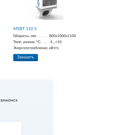
MSBT 110 S
Габариты, мм:
800х1000х1100
Темп. режим, °С:
-5…+10
Энергопотребление, кВт/ч:
Заказать
свяжемся