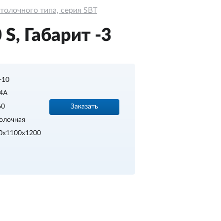
толочного типа, серия SBT
S, Габарит -3
.+10
4A
Заказать
60
олочная
0х1100х1200