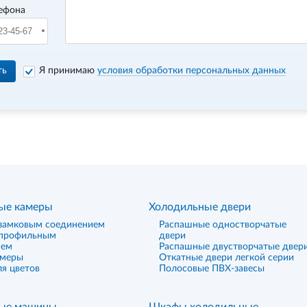
ефона
ть
Я принимаю
условия обработки персональных данных
ые камеры
Холодильные двери
замковым соединением
Распашные одностворчатые
 профильным
двери
ием
Распашные двустворчатые двер
амеры
Откатные двери легкой серии
я цветов
Полосовые ПВХ-завесы