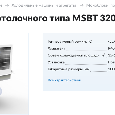
ие
→
Холодильные машины и агрегаты 
→
Моноблоки  по
олочного типа MSBT 320 
Температурный режим, °С
-5..
Хладагент
R40
Объем охлаждаемой площади, м³
35-
Установка
Пот
Габаритные размеры, мм
100
Все характеристики