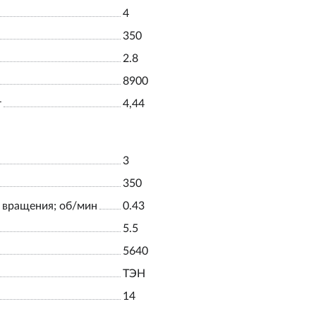
4
350
2.8
8900
т
4,44
3
350
 вращения; об/мин
0.43
5.5
5640
ТЭН
14