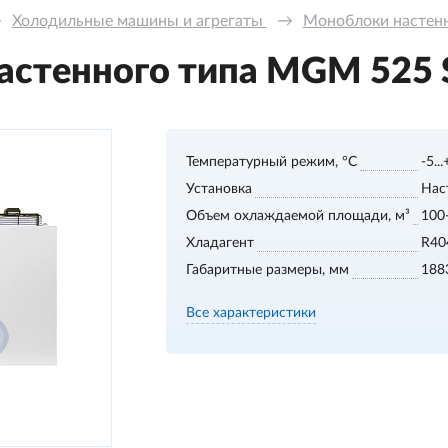
→
Холодильные машины и агрегаты 
→
Моноблоки настенно
стенного типа MGМ 525 S,
Температурный режим, °С
-5..
Установка
Нас
Объем охлаждаемой площади, м³
100
Хладагент
R40
Габаритные размеры, мм
188
Все характеристики