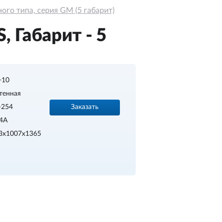
го типа, серия GM (5 габарит)
 Габарит - 5
.+10
тенная
Заказать
-254
4A
3х1007х1365