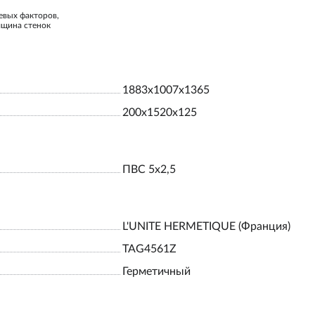
евых факторов,
лщина стенок
1883х1007х1365
200х1520х125
ПВС 5х2,5
L'UNITE HERMETIQUE (Франция)
TAG4561Z
Герметичный