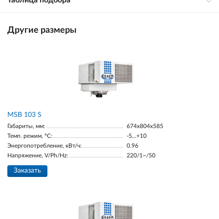
Таблица подбора
Другие размеры
MSB 103 S
Габариты, мм:
674х804х585
Темп. режим, °С:
-5...+10
Энергопотребление, кВт/ч:
0.96
Напряжение, V/Ph/Hz:
220/1~/50
Заказать