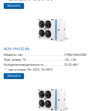
Заказать
АСМ-YM132-В6
Габариты, мм:
1700х760х1400
Темп. режим, °С:
-10…+10
Холодопроизводительность:
12.25 кВт*
* - при условии: Te=-10ºC, To=50ºC
Заказать