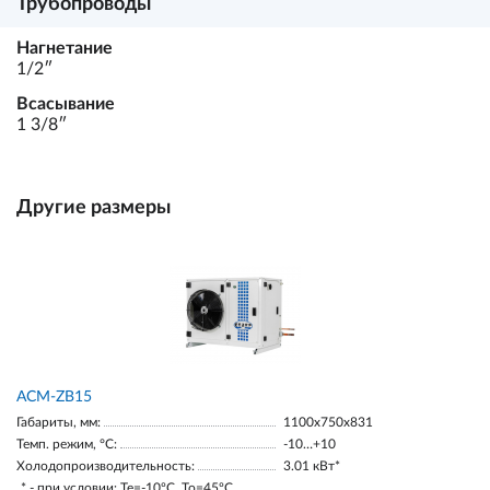
Трубопроводы
Нагнетание
1/2ʺ
Всасывание
1 3/8ʺ
Другие размеры
ACM-ZB15
Габариты, мм:
1100х750х831
Темп. режим, °С:
-10…+10
Холодопроизводительность:
3.01 кВт*
* - при условии: Te=-10ºC, To=45ºC