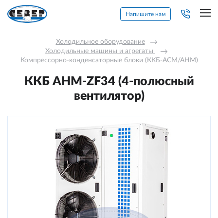
Напишите нам
Холодильное оборудование
→
Холодильные машины и агрегаты 
→
Компрессорно-конденсаторные блоки (ККБ-АСМ/АНМ)
ККБ AНM-ZF34 (4-полюсный
вентилятор)