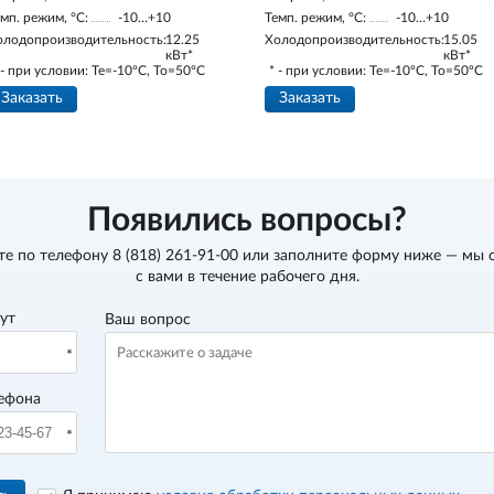
мп. режим, °С:
-10…+10
Темп. режим, °С:
-10…+10
олодопроизводительность:
12.25
Холодопроизводительность:
15.05
кВт*
кВт*
 - при условии: Te=-10ºC, To=50ºC
* - при условии: Te=-10ºC, To=50ºC
Заказать
Заказать
Появились вопросы?
те по телефону
8 (818) 261-91-00
или заполните форму ниже — мы 
с вами в течение рабочего дня.
вут
Ваш вопрос
ефона