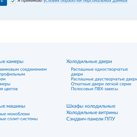
ть
Я принимаю
условия обработки персональных данных
ые камеры
Холодильные двери
замковым соединением
Распашные одностворчатые
 профильным
двери
ием
Распашные двустворчатые двер
амеры
Откатные двери легкой серии
я цветов
Полосовые ПВХ-завесы
ые машины
Шкафы холодильные
Холодильные витрины
ные моноблоки
Сэндвич-панели ППУ
ные сплит-системы