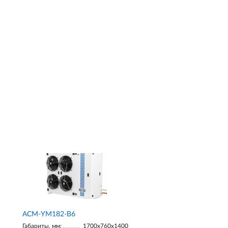
АСМ-YM182-В6
Габариты, мм:
1700х760х1400