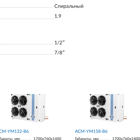
Спиральный
1.9
1/2ʺ
7/8ʺ
СМ-YM132-В6
АСМ-YM158-В6
бариты, мм:
1700х760х1400
Габариты, мм:
1700х760х1400