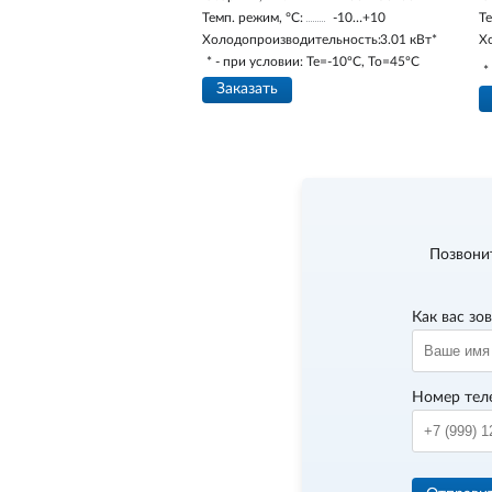
Темп. режим, °С:
-10…+10
Те
Холодопроизводительность:
3.01 кВт*
Х
* - при условии: Te=-10ºC, To=45ºC
*
Заказать
Позвони
Как вас зо
Номер тел