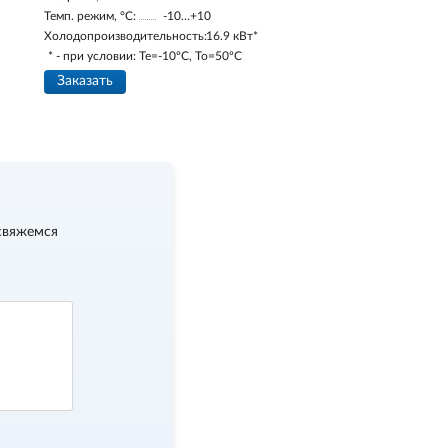
Темп. режим, °С:
-10…+10
Холодопроизводительность:
16.9 кВт*
* - при условии: Te=-10ºC, To=50ºC
Заказать
свяжемся