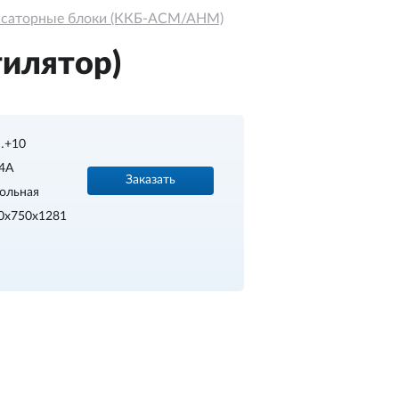
нсаторные блоки (ККБ-АСМ/АНМ)
илятор)
…+10
4A
Заказать
ольная
0х750х1281