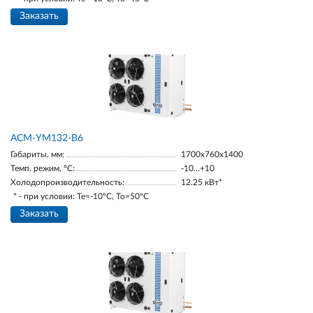
Заказать
АСМ-YM132-В6
Габариты, мм:
1700х760х1400
Темп. режим, °С:
-10…+10
Холодопроизводительность:
12.25 кВт*
* - при условии: Te=-10ºC, To=50ºC
Заказать