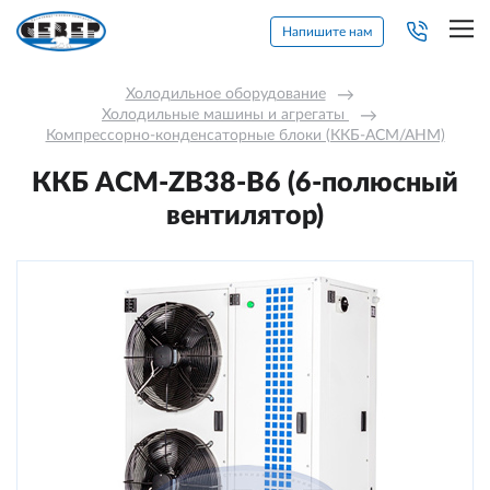
Напишите нам
Холодильное оборудование
→
Холодильные машины и агрегаты 
→
Компрессорно-конденсаторные блоки (ККБ-АСМ/АНМ)
ККБ ACM-ZB38-В6 (6-полюсный
вентилятор)