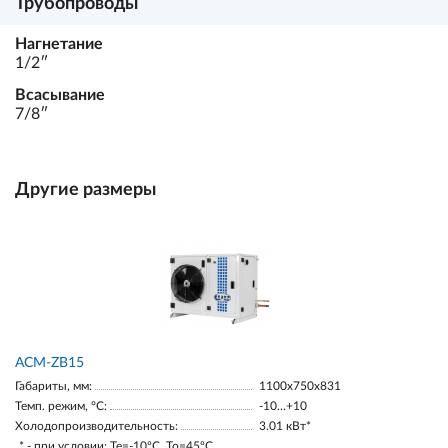
Трубопроводы
Нагнетание
1/2ʺ
Всасывание
7/8ʺ
Другие размеры
ACM-ZB15
Габариты, мм:
1100х750х831
Темп. режим, °С:
-10…+10
Холодопроизводительность:
3.01 кВт*
* - при условии: Te=-10ºC, To=45ºC