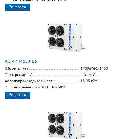
Заказать
АСМ-YM158-В6
Габариты, мм:
1700х760х1400
Темп. режим, °С:
-10…+10
Холодопроизводительность:
15.05 кВт*
* - при условии: Te=-10ºC, To=50ºC
Заказать