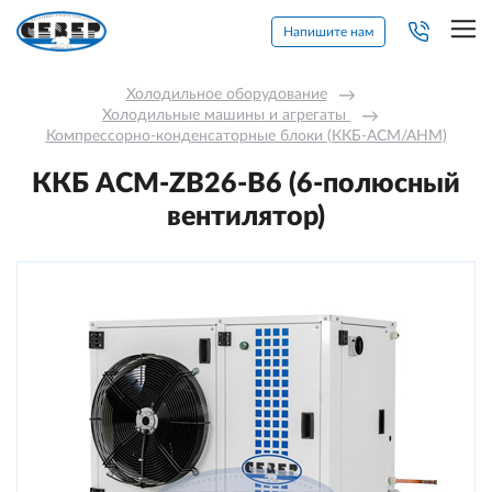
Напишите нам
Холодильное оборудование
→
Холодильные машины и агрегаты 
→
Компрессорно-конденсаторные блоки (ККБ-АСМ/АНМ)
ККБ ACM-ZB26-В6 (6-полюсный
вентилятор)