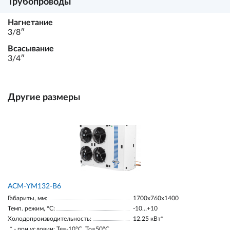
Трубопроводы
Нагнетание
3/8ʺ
Всасывание
3/4ʺ
Другие размеры
АСМ-YM132-В6
Габариты, мм:
1700х760х1400
Темп. режим, °С:
-10…+10
Холодопроизводительность:
12.25 кВт*
* - при условии: Te=-10ºC, To=50ºC