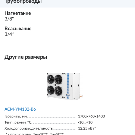
Трубопроводы
Нагнетание
3/8"
Всасывание
3/4ʺ
Другие размеры
АСМ-YM132-В6
Габариты, мм:
1700х760х1400
Темп. режим, °С:
-10…+10
Холодопроизводительность:
12.25 кВт*
* - при условии: Te=-10ºC, To=50ºC