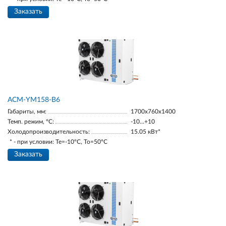
Заказать
АСМ-YM158-В6
Габариты, мм:
1700х760х1400
Темп. режим, °С:
-10…+10
Холодопроизводительность:
15.05 кВт*
* - при условии: Te=-10ºC, To=50ºC
Заказать