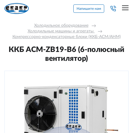
Напишите нам
Холодильное оборудование
→
Холодильные машины и агрегаты 
→
Компрессорно-конденсаторные блоки (ККБ-АСМ/АНМ)
ККБ ACM-ZB19-В6 (6-полюсный
вентилятор)